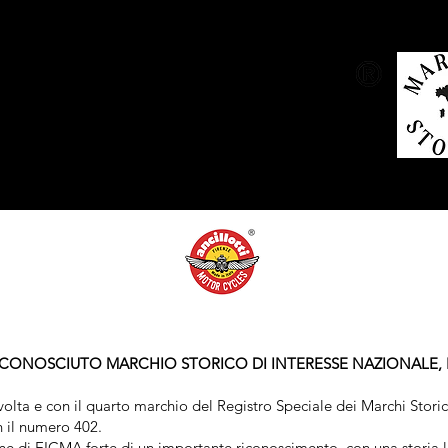
ICONOSCIUTO MARCHIO STORICO DI INTERESSE NAZIONALE, 
 volta e con il quarto marchio del Registro Speciale dei Marchi Storici
 il numero 402.
zione di EICMA forte di un importante riconoscimento, con una storia 