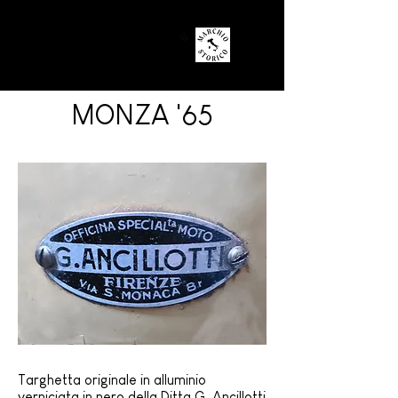
MONZA '65
Targhetta originale in alluminio
verniciata in nero della Ditta
G. Ancillotti