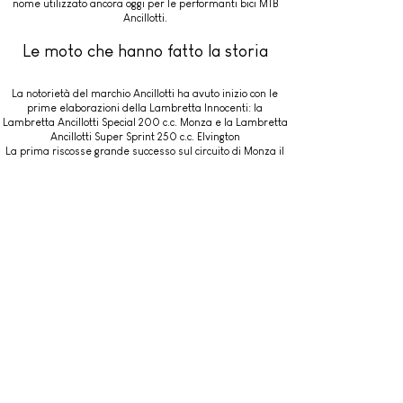
nome utilizzato ancora oggi per le performanti bici MTB
Ancillotti.
Le moto che hanno fatto la storia
La notorietà del marchio Ancillotti ha avuto inizio con le
prime elaborazioni della Lambretta Innocenti: la
Lambretta Ancillotti Special 200 c.c. Monza e la Lambretta
Ancillotti Super Sprint 250 c.c. Elvington
La prima riscosse grande successo sul circuito di Monza il
2 dicembre del 1965, quando stabilì il record del Mondo di
velocità di classe.
La seconda ottenne invece due successi consecutivi
nell’ottobre del 1966 sul circuito di Elvington in Inghilterra,
ancora oggi imbattuti.
Nel 2009, grazie alla collaborazione tra la Ancillotti
Motorcycles e la Friba Racing, è nato il modello Ancillotti
125 G.A Cross, dedicato a Gualtiero Ancillotti e prodotto in
soli 4 esemplari, presentati al salone EICMA di Milano. Uno
di questi ha ottenuto nel 2010 il primo posto in Classe 125
al Primo Trofeo MX Motorsprint di Polcanto.
Leggi un altro articolo...