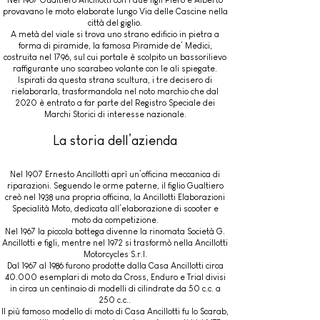
Nel 1967 Gualtiero Ancillotti con i due figli Piero e Alberto
provavano le moto elaborate lungo Via delle Cascine nella
città del giglio.
A metà del viale si trova uno strano edificio in pietra a
forma di piramide, la famosa Piramide de’ Medici,
costruita nel 1796, sul cui portale è scolpito un bassorilievo
raffigurante uno scarabeo volante con le ali spiegate.
Ispirati da questa strana scultura, i tre decisero di
rielaborarla, trasformandola nel noto marchio che dal
2020 è entrato a far parte del Registro Speciale dei
Marchi Storici di interesse nazionale.
La storia dell’azienda
Nel 1907 Ernesto Ancillotti aprì un’officina meccanica di
riparazioni. Seguendo le orme paterne, il figlio Gualtiero
creò nel 1938 una propria officina, la Ancillotti Elaborazioni
Specialità Moto, dedicata all’elaborazione di scooter e
moto da competizione.
Nel 1967 la piccola bottega divenne la rinomata Società G.
Ancillotti e figli, mentre nel 1972 si trasformò nella Ancillotti
Motorcycles S.r.l.
Dal 1967 al 1986 furono prodotte dalla Casa Ancillotti circa
40.000 esemplari di moto da Cross, Enduro e Trial divisi
in circa un centinaio di modelli di cilindrate da 50 c.c. a
250 c.c..
Il più famoso modello di moto di Casa Ancillotti fu lo Scarab,