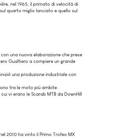
ire, nel 1965, il primato di velocità di
ul quarto miglio lanciato e quello sul
8, con una nuova elaborazione che prese
nsero Gualtiero a compiere un grande
iniziò una produzione industriale con
urono tra le moto più ambite.
ra cui vi erano le Scarab MTB da DownHill
nel 2010 ha vinto il Primo Trofeo MX