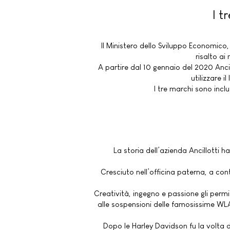
I t
Il Ministero dello Sviluppo Economico,
risalto ai
A partire dal 10 gennaio del 2020 Ancillo
utilizzare i
I tre marchi sono inclu
La storia dell’azienda Ancillotti h
Cresciuto nell’officina paterna, a cont
Creatività, ingegno e passione gli permi
alle sospensioni delle famosissime WLA
Dopo le Harley Davidson fu la volta d