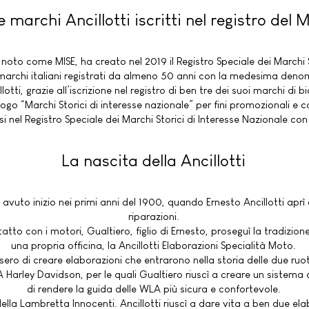
re marchi Ancillotti iscritti nel registro del 
 noto come MISE, ha creato nel 2019 il Registro Speciale dei Marchi S
 marchi italiani registrati da almeno 50 anni con la medesima deno
tti, grazie all’iscrizione nel registro di ben tre dei suoi marchi di b
l logo “Marchi Storici di interesse nazionale” per fini promozionali e 
si nel Registro Speciale dei Marchi Storici di Interesse Nazionale con 
La nascita della Ancillotti
a avuto inizio nei primi anni del 1900, quando Ernesto Ancillotti aprì
riparazioni.
atto con i motori, Gualtiero, figlio di Ernesto, proseguì la tradizion
una propria officina, la Ancillotti Elaborazioni Specialità Moto.
sero di creare elaborazioni che entrarono nella storia delle due ruot
 Harley Davidson, per le quali Gualtiero riuscì a creare un sistem
di rendere la guida delle WLA più sicura e confortevole.
ella Lambretta Innocenti. Ancillotti riuscì a dare vita a ben due el