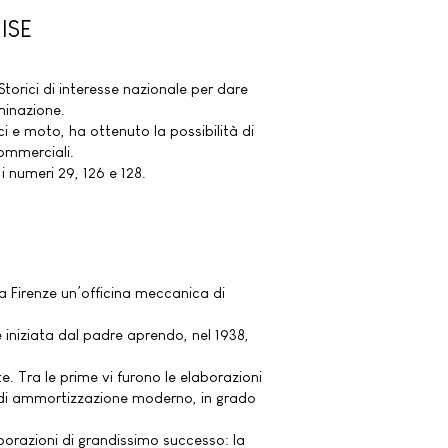
MISE
torici di interesse nazionale per dare
minazione.
ici e moto, ha ottenuto la possibilità di
commerciali.
i numeri 29, 126 e 128.
 a Firenze un’officina meccanica di
e iniziata dal padre aprendo, nel 1938,
e. Tra le prime vi furono le elaborazioni
a di ammortizzazione moderno, in grado
aborazioni di grandissimo successo: la