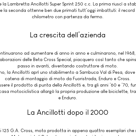
 la Lambretta Ancillotti Super Sprint 250 c.c. La prima riuscì a stabil
la seconda ottenne ben due primati tutt’oggi imbattuti: il record s
chilometro con partenza da fermo.
La crescita dell’azienda
i continuarono ad aumentare di anno in anno e culminarono, nel 196
laborazioni delle Beta Cross Special, piacquero così tanto che spi
passo in avanti, diventando costruttore di moto.
o, la Ancillotti aprì uno stabilimento a Sambuca Val di Pesa, dove 
catena di montaggio di moto da Fuoristrada, Enduro e Cross.
re il prodotto di punta della Ancillotti e, tra gli anni ’60 e ’70, f
casa motociclistica allargò la propria produzione alle biciclette, t
e Enduro.
La Ancillotti dopo il 2000
otti 125 G.A. Cross, moto prodotta in appena quattro esemplari che 