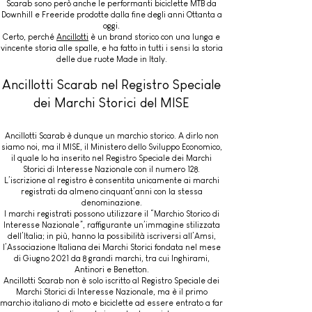
Scarab sono però anche le performanti biciclette MTB da
Downhill e Freeride prodotte dalla fine degli anni Ottanta a
oggi.
Certo, perché
Ancillotti
è un brand storico con una lunga e
vincente storia alle spalle, e ha fatto in tutti i sensi la storia
delle due ruote Made in Italy.
Ancillotti Scarab nel Registro Speciale
dei Marchi Storici del MISE
Ancillotti Scarab è dunque un marchio storico. A dirlo non
siamo noi, ma il MISE, il Ministero dello Sviluppo Economico,
il quale lo ha inserito nel Registro Speciale dei Marchi
Storici di Interesse Nazionale con il numero 128.
L’iscrizione al registro è consentita unicamente ai marchi
registrati da almeno cinquant’anni con la stessa
denominazione.
I marchi registrati possono utilizzare il “Marchio Storico di
Interesse Nazionale”, raffigurante un’immagine stilizzata
dell’Italia; in più, hanno la possibilità iscriversi all’Amsi,
l’Associazione Italiana dei Marchi Storici fondata nel mese
di Giugno 2021 da 8 grandi marchi, tra cui Inghirami,
Antinori e Benetton.
Ancillotti Scarab non è solo iscritto al Registro Speciale dei
Marchi Storici di Interesse Nazionale, ma è il primo
marchio italiano di moto e biciclette ad essere entrato a far