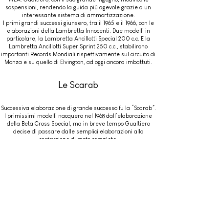
sospensioni, rendendo la guida più agevole grazie a un
interessante sistema di ammortizzazione.
I primi grandi successi giunsero, tra il 1965 e il 1966, con le
elaborazioni della Lambretta Innocenti. Due modelli in
particolare, la Lambretta Ancillotti Special 200 c.c. E la
Lambretta Ancillotti Super Sprint 250 c.c., stabilirono
importanti Records Mondiali rispettivamente sul circuito di
Monza e su quello di Elvington, ad oggi ancora imbattuti.
Le Scarab
Successiva elaborazione di grande successo fu la “Scarab”.
I primissimi modelli nacquero nel 1968 dall’elaborazione
della Beta Cross Special, ma in breve tempo Gualtiero
decise di passare dalle semplici elaborazioni alla
costruzione di moto complete.
Nel 1972 aprì a Sambuca Val di Pesa uno stabilimento per
la produzione industriale di moto da Enduro, Cross e
Fuoristrada.
Tra gli anni ’60 e gli anni ’70, le Scarab di casa Ancillotti
furono tra le moto più amate e desiderate dai giovani.
Alla fine degli anni ’80 Ancillotti inizia una nuova
avventura, dedicandosi anche alla produzione di bici da
competizione. Tra queste troviamo le Scarab MTB da
Enduro e DownHill.
Tra gli ultimi modelli la Ancillotti Scarab EVO 29 e