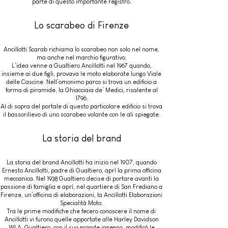
parte di questo importante registro.
Lo scarabeo di Firenze
Ancillotti Scarab richiama lo scarabeo non solo nel nome,
ma anche nel marchio figurativo.
L’idea venne a Gualtiero Ancillotti nel 1967 quando,
insieme ai due figli, provava le moto elaborate lungo Viale
delle Cascine. Nell’omonimo parco si trova un edificio a
forma di piramide, la Ghiacciaia de’ Medici, risalente al
1796.
Al di sopra del portale di questo particolare edificio si trova
il bassorilievo di uno scarabeo volante con le ali spiegate.
La storia del brand
La storia del brand Ancillotti ha inizio nel 1907, quando
Ernesto Ancillotti, padre di Gualtiero, aprì la prima officina
meccanica. Nel 1938 Gualtiero decise di portare avanti la
passione di famiglia e aprì, nel quartiere di San Frediano a
Firenze, un’officina di elaborazioni, la Ancillotti Elaborazioni
Specialità Moto.
Tra le prime modifiche che fecero conoscere il nome di
Ancillotti vi furono quelle apportate alle Harley Davidson
WLA. Gualtiero, con il suo grande ingegno, modificò le